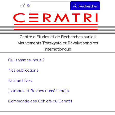
Menu du compte de l'utilisat
Aller
Rechercher
Se connecter
Rechercher
au
contenu
principal
Centre d'Etudes et de Recherches sur les
Mouvements Trotskyste et Révolutionnaires
Internationaux
Navigation principale
Qui sommes-nous ?
Nos publications
Nos archives
Journaux et Revues numérisé(e)s
Commande des Cahiers du Cermtri