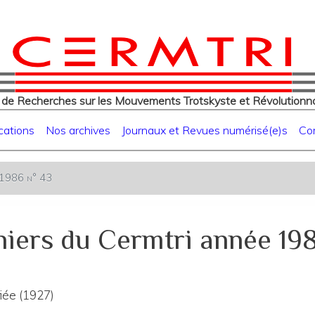
eur
Aller
au
contenu
principal
 de Recherches sur les Mouvements Trotskyste et Révolutionna
cations
Nos archives
Journaux et Revues numérisé(e)s
Co
e 1986 n° 43
iers du Cermtri année 19
fiée (1927)