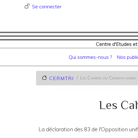
Menu du compte de l'utilisat
Se connecter
Centre d'Etudes et
Navigation principale
Qui sommes-nous ?
Nos publi
Les Cahiers du Cermtri anné
C.E.R.M.T.R.I
Les Cah
La déclaration des 83 de l'Opposition uni