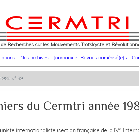
eur
Aller
au
contenu
principal
 de Recherches sur les Mouvements Trotskyste et Révolutionna
cations
Nos archives
Journaux et Revues numérisé(e)s
Co
e 1985 n° 39
iers du Cermtri année 19
e
ste internationaliste (section française de la IV
Interna