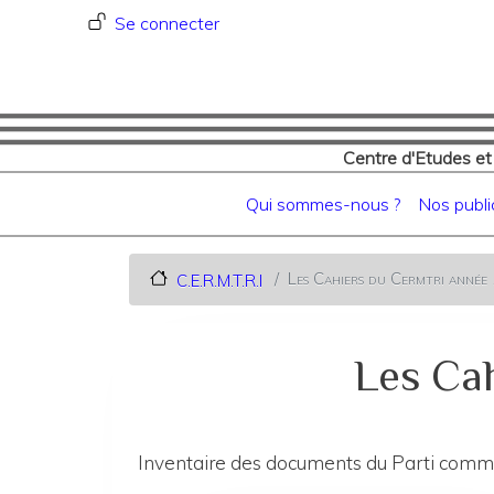
Menu du compte de l'utilisat
Se connecter
Centre d'Etudes et
Navigation principale
Qui sommes-nous ?
Nos publi
Les Cahiers du Cermtri anné
C.E.R.M.T.R.I
Les Cah
Inventaire des documents du Parti communi