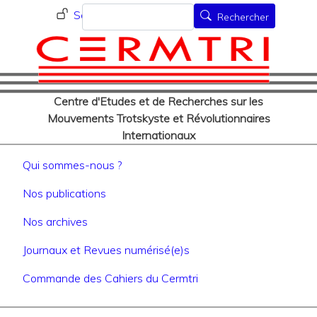
Menu du compte de l'utilisat
Aller
Rechercher
Se connecter
Rechercher
au
contenu
principal
Centre d'Etudes et de Recherches sur les
Mouvements Trotskyste et Révolutionnaires
Internationaux
Navigation principale
Qui sommes-nous ?
Nos publications
Nos archives
Journaux et Revues numérisé(e)s
Commande des Cahiers du Cermtri