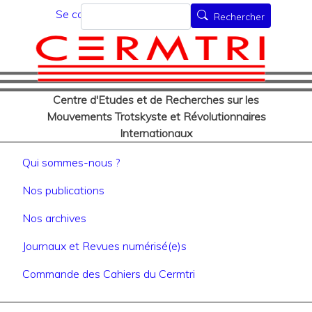
Menu du compte de l'utilisat
Aller
Rechercher
Se connecter
Rechercher
au
contenu
principal
Centre d'Etudes et de Recherches sur les
Mouvements Trotskyste et Révolutionnaires
Internationaux
Navigation principale
Qui sommes-nous ?
Nos publications
Nos archives
Journaux et Revues numérisé(e)s
Commande des Cahiers du Cermtri