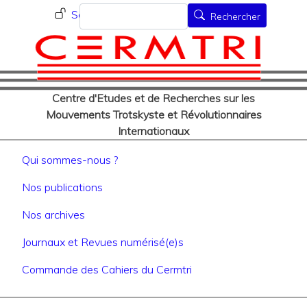
Menu du compte de l'utilisat
Aller
Rechercher
Se connecter
Rechercher
au
contenu
principal
Centre d'Etudes et de Recherches sur les
Mouvements Trotskyste et Révolutionnaires
Internationaux
Navigation principale
Qui sommes-nous ?
Nos publications
Nos archives
Journaux et Revues numérisé(e)s
Commande des Cahiers du Cermtri