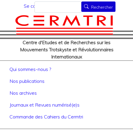
Menu du compte de l'utilisat
Aller
Rechercher
Se connecter
Rechercher
au
contenu
principal
Centre d'Etudes et de Recherches sur les
Mouvements Trotskyste et Révolutionnaires
Internationaux
Navigation principale
Qui sommes-nous ?
Nos publications
Nos archives
Journaux et Revues numérisé(e)s
Commande des Cahiers du Cermtri