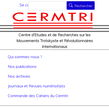
Menu du compte de l'utilisat
Aller
Rechercher
Se connecter
Rechercher
au
contenu
principal
Centre d'Etudes et de Recherches sur les
Mouvements Trotskyste et Révolutionnaires
Internationaux
Navigation principale
Qui sommes-nous ?
Nos publications
Nos archives
Journaux et Revues numérisé(e)s
Commande des Cahiers du Cermtri