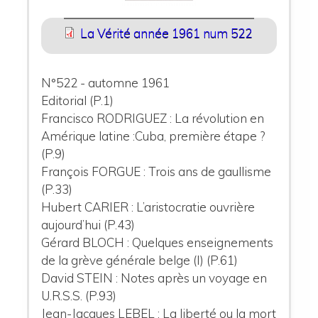
La Vérité année 1961 num 522
N°522 - automne 1961
Editorial (P.1)
Francisco RODRIGUEZ : La révolution en
Amérique latine :Cuba, première étape ?
(P.9)
François FORGUE : Trois ans de gaullisme
(P.33)
Hubert CARIER : L’aristocratie ouvrière
aujourd’hui (P.43)
Gérard BLOCH : Quelques enseignements
de la grève générale belge (I) (P.61)
David STEIN : Notes après un voyage en
U.R.S.S. (P.93)
Jean-Jacques LEBEL : La liberté ou la mort