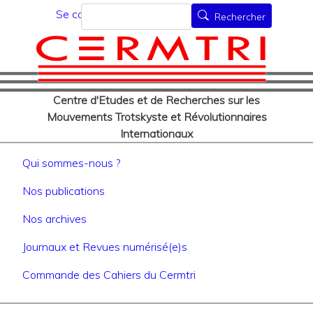
Menu du compte de l'utilisat
Aller
Rechercher
Se connecter
Rechercher
au
contenu
principal
Centre d'Etudes et de Recherches sur les
Mouvements Trotskyste et Révolutionnaires
Internationaux
Navigation principale
Qui sommes-nous ?
Nos publications
Nos archives
Journaux et Revues numérisé(e)s
Commande des Cahiers du Cermtri