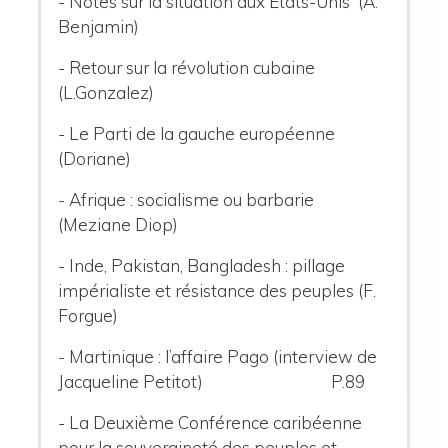
- Notes sur la situation aux Etats-Unis (A.
Benjamin)
- Retour sur la révolution cubaine
(L.Gonzalez)
- Le Parti de la gauche européenne
(Doriane)
- Afrique : socialisme ou barbarie
(Meziane Diop)
- Inde, Pakistan, Bangladesh : pillage
impérialiste et résistance des peuples (F.
Forgue)
- Martinique : l’affaire Pago (interview de
Jacqueline Petitot) P.89
- La Deuxième Conférence caribéenne
pour la souveraineté des peuples et