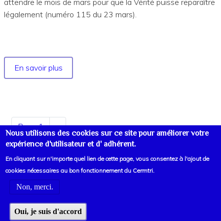
attendre le mois de mars pour que la Vérité puisse reparaître
légalement (numéro 115 du 23 mars).
En savoir plus
sur
Année
1946
Pagination
Page 1
Page
››
Nous utilisons des cookies sur ce site pour améliorer votre
suivante
expérience d'utilisateur et d' adhérent.
En cliquant sur n'importe quel lien de cette page, vous consentez à l'ajout de
cookies nécessaires au bon fonctionnement du Cermtri.
Non, merci.
Voir liens d'informations
Oui, je suis d'accord