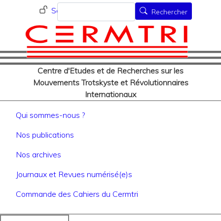
Menu du compte de l'utilisat
Aller
Rechercher
Se connecter
Rechercher
au
contenu
principal
Centre d'Etudes et de Recherches sur les
Mouvements Trotskyste et Révolutionnaires
Internationaux
Navigation principale
Qui sommes-nous ?
Nos publications
Nos archives
Journaux et Revues numérisé(e)s
Commande des Cahiers du Cermtri