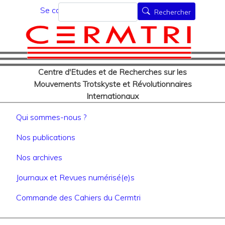
Menu du compte de l'utilisat
Aller
Rechercher
Se connecter
Rechercher
au
contenu
principal
Centre d'Etudes et de Recherches sur les
Mouvements Trotskyste et Révolutionnaires
Internationaux
Navigation principale
Qui sommes-nous ?
Nos publications
Nos archives
Journaux et Revues numérisé(e)s
Commande des Cahiers du Cermtri