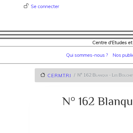
Menu du compte de l'utilisat
Se connecter
Centre d'Etudes et
Navigation principale
Qui sommes-nous ?
Nos publi
N° 162 Blanqui - Les Bolchev
C.E.R.M.T.R.I
N° 162 Blanqu