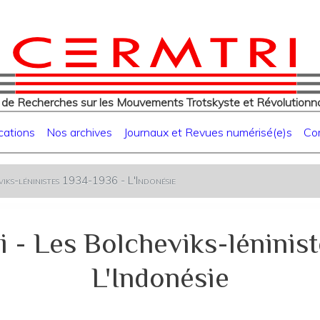
eur
Aller
au
contenu
principal
 de Recherches sur les Mouvements Trotskyste et Révolutionna
cations
Nos archives
Journaux et Revues numérisé(e)s
Co
iks-léninistes 1934-1936 - L'Indonésie
i - Les Bolcheviks-léninist
L'Indonésie