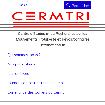
Menu du compte de l'utilisat
Aller
Rechercher
Se connecter
Rechercher
au
contenu
principal
Centre d'Etudes et de Recherches sur les
Mouvements Trotskyste et Révolutionnaires
Internationaux
Navigation principale
Qui sommes-nous ?
Nos publications
Nos archives
Journaux et Revues numérisé(e)s
Commande des Cahiers du Cermtri