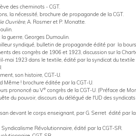
grève des cheminots - CGT.
isons, la nécessité, brochure de propagande de la CGT.
ie Ouvrière
, A. Rosmer et P. Monatte.
ulin.
t la guerre, Georges Dumoulin.
ailleur syndiqué, bulletin de propagande édité par la bours
nts des congrès de 1906 et 1923, discussion sur la Chart
il-mai 1923 dans le textile, édité par la syndicat du textil
.
ment, son histoire, CGT-U.
nd Même ! brochure éditée par la CGT-U.
e
ours prononcé au V
congrès de la CGT-U. (Préface de Mon
uête du pouvoir, discours du délégué de l'UD des syndicat
an devant le corps enseignant, par G. Serret édité par la
du Syndicalisme Révolutionnaire, édité par la CGT-SR.
évolutionnaire, CGT-SR.