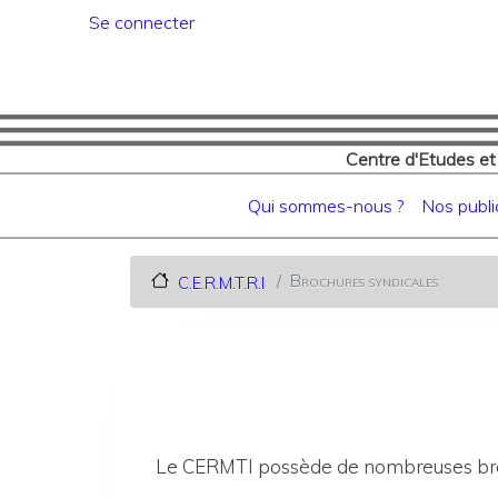
Menu du compte de l'utilisat
Se connecter
Centre d'Etudes et
Navigation principale
Qui sommes-nous ?
Nos publi
Brochures syndicales
C.E.R.M.T.R.I
Le CERMTI possède de nombreuses broch