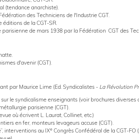
l (tendance anarchiste).
 Fédération des Techniciens de l'Industrie CGT.
e éditions de la CGT-SR.
e parisienne de mars 1938 par la Fédération CGT des Techn
natte.
nismes d'avenir (CGT).
ant par Maurice Lime (Ed. Syndicalistes -
La Révolution Pr
sur le syndicalisme enseignants (voir brochures diverses 
 métallurgie parisienne (CGT).
evue où écrivent L. Laurat, Collinet, etc.)
ntiers en fer, monteurs levageurs accuse (CGT).
e
”, interventions au IX
Congrès Confédéral de la CGT-FO (
evue).