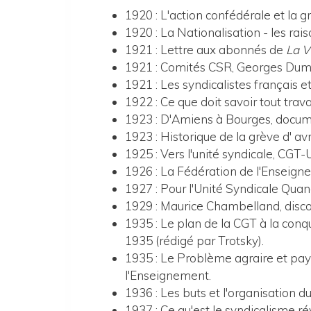
1920 : L'action confédérale et la 
1920 : La Nationalisation - les ra
1921 : Lettre aux abonnés de
La V
1921 : Comités CSR, Georges Dumo
1921 : Les syndicalistes français e
1922 : Ce que doit savoir tout trav
1923 : D'Amiens à Bourges, docume
1923 : Historique de la grève d' avr
1925 : Vers l'unité syndicale, CGT-U
1926 : La Fédération de l'Enseigne
1927 : Pour l'Unité Syndicale Qua
1929 : Maurice Chambelland, disc
1935 : Le plan de la CGT à la conq
1935 (rédigé par Trotsky).
1935 : Le Problème agraire et pays
l'Enseignement.
1936 : Les buts et l'organisation 
1937 : Ce qu'est le syndicalisme r