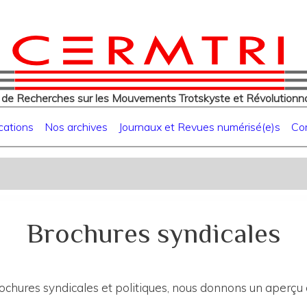
eur
Aller
au
contenu
principal
 de Recherches sur les Mouvements Trotskyste et Révolutionna
cations
Nos archives
Journaux et Revues numérisé(e)s
Co
Brochures syndicales
ures syndicales et politiques, nous donnons un aperçu 