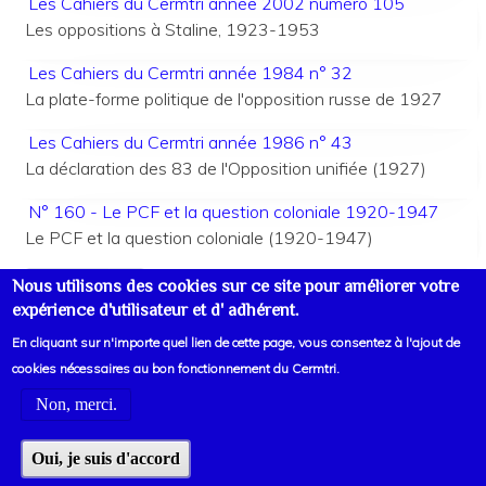
Les Cahiers du Cermtri année 2002 numéro 105
Les oppositions à Staline, 1923-1953
Les Cahiers du Cermtri année 1984 n° 32
La plate-forme politique de l'opposition russe de 1927
Les Cahiers du Cermtri année 1986 n° 43
La déclaration des 83 de l'Opposition unifiée (1927)
N° 160 - Le PCF et la question coloniale 1920-1947
Le PCF et la question coloniale (1920-1947)
Pagination
Nous utilisons des cookies sur ce site pour améliorer votre
Page 1
Page
››
suivante
expérience d'utilisateur et d' adhérent.
En cliquant sur n'importe quel lien de cette page, vous consentez à l'ajout de
cookies nécessaires au bon fonctionnement du Cermtri.
Non, merci.
Voir liens d'informations
Oui, je suis d'accord