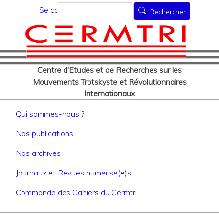
Menu du compte de l'utilisat
Aller
Rechercher
Se connecter
Rechercher
au
contenu
principal
Centre d'Etudes et de Recherches sur les
Mouvements Trotskyste et Révolutionnaires
Internationaux
Navigation principale
Qui sommes-nous ?
Nos publications
Nos archives
Journaux et Revues numérisé(e)s
Commande des Cahiers du Cermtri