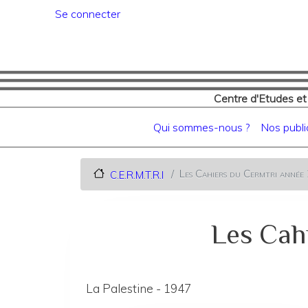
Menu du compte de l'utilisat
Se connecter
Centre d'Etudes et
Navigation principale
Qui sommes-nous ?
Nos publi
Les Cahiers du Cermtri anné
C.E.R.M.T.R.I
Les Cah
La Palestine - 1947