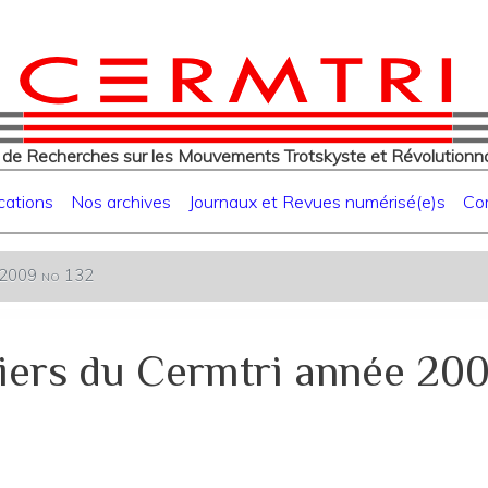
eur
Aller
au
contenu
principal
 de Recherches sur les Mouvements Trotskyste et Révolutionna
cations
Nos archives
Journaux et Revues numérisé(e)s
Co
e 2009 no 132
iers du Cermtri année 200