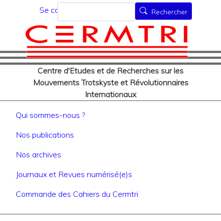
Menu du compte de l'utilisat
Aller
Rechercher
Se connecter
Rechercher
au
contenu
principal
Centre d'Etudes et de Recherches sur les
Mouvements Trotskyste et Révolutionnaires
Internationaux
Navigation principale
Qui sommes-nous ?
Nos publications
Nos archives
Journaux et Revues numérisé(e)s
Commande des Cahiers du Cermtri