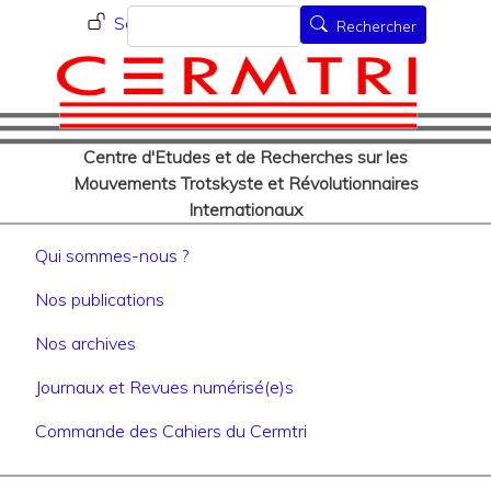
Menu du compte de l'utilisat
Aller
Rechercher
Se connecter
Rechercher
au
contenu
principal
Centre d'Etudes et de Recherches sur les
Mouvements Trotskyste et Révolutionnaires
Internationaux
Navigation principale
Qui sommes-nous ?
Nos publications
Nos archives
Journaux et Revues numérisé(e)s
Commande des Cahiers du Cermtri