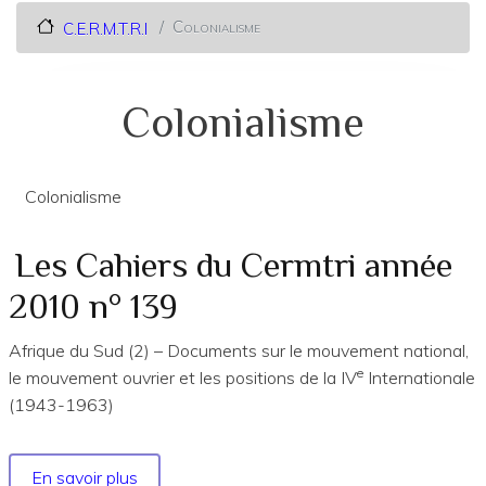
Colonialisme
C.E.R.M.T.R.I
Colonialisme
Colonialisme
Les Cahiers du Cermtri année
2010 n° 139
Afrique du Sud (2) – Documents sur le mouvement national,
e
le mouvement ouvrier et les positions de la IV
Internationale
(1943-1963)
En savoir plus
sur