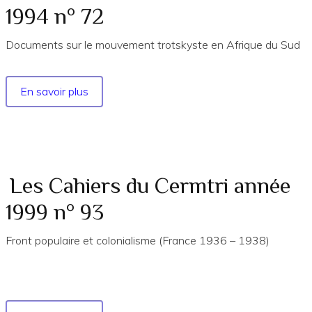
2009
1994 n° 72
n°
134
Documents sur le mouvement trotskyste en Afrique du Sud
En savoir plus
sur
Les
Cahiers
du
Cermtri
année
Les Cahiers du Cermtri année
1994
1999 n° 93
n°
72
Front populaire et colonialisme (France 1936 – 1938)