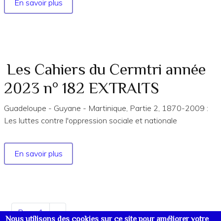
En savoir plus
sur
Les
Cahiers
du
Cermtri
année
Les Cahiers du Cermtri année
1999
2023 n° 182 EXTRAITS
n°
93
Guadeloupe - Guyane - Martinique, Partie 2, 1870-2009 :
Les luttes contre l'oppression sociale et nationale
En savoir plus
sur
Les
Cahiers
du
Cermtri
Pagination
Page 1
Page
››
année
Nous utilisons des cookies sur ce site pour améliorer votre