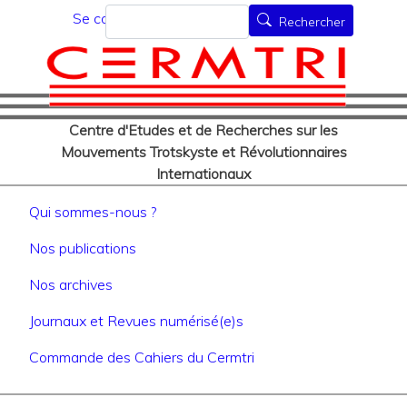
Menu du compte de l'utilisat
Aller
Rechercher
Se connecter
Rechercher
au
contenu
principal
Centre d'Etudes et de Recherches sur les
Mouvements Trotskyste et Révolutionnaires
Internationaux
Navigation principale
Qui sommes-nous ?
Nos publications
Nos archives
Journaux et Revues numérisé(e)s
Commande des Cahiers du Cermtri