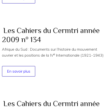
Les
Cahiers
du
Cermtri
année
Les Cahiers du Cermtri année
2010
2009 n° 134
n°
139
Afrique du Sud : Documents sur l’histoire du mouvement
e
ouvrier et les positions de la IV
Internationale (1921-1943)
En savoir plus
sur
Les
Cahiers
du
Cermtri
année
Les Cahiers du Cermtri année