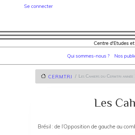
Menu du compte de l'utilisat
Se connecter
Centre d'Etudes et
Navigation principale
Qui sommes-nous ?
Nos publi
Les Cahiers du Cermtri anné
C.E.R.M.T.R.I
Les Cah
Brésil : de l’Opposition de gauche au co