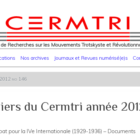
eur
Aller
au
contenu
principal
 de Recherches sur les Mouvements Trotskyste et Révolutionna
cations
Nos archives
Journaux et Revues numérisé(e)s
Co
e 2012 no 146
iers du Cermtri année 201
mbat pour la IVe Internationale (1929-1936) – Documents