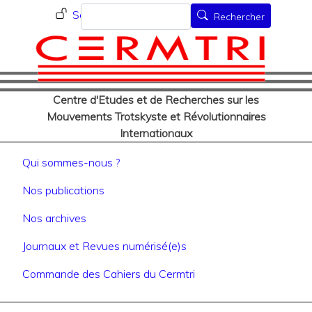
Menu du compte de l'utilisat
Aller
Rechercher
Se connecter
Rechercher
au
contenu
principal
Centre d'Etudes et de Recherches sur les
Mouvements Trotskyste et Révolutionnaires
Internationaux
Navigation principale
Qui sommes-nous ?
Nos publications
Nos archives
Journaux et Revues numérisé(e)s
Commande des Cahiers du Cermtri