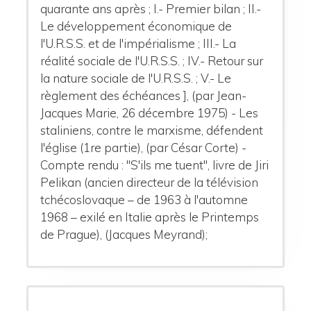
quarante ans après ; I.- Premier bilan ; II.-
Le développement économique de
l'U.R.S.S. et de l'impérialisme ; III.- La
réalité sociale de l'U.R.S.S. ; IV.- Retour sur
la nature sociale de l'U.R.S.S. ; V.- Le
règlement des échéances ], (par Jean-
Jacques Marie, 26 décembre 1975) - Les
staliniens, contre le marxisme, défendent
l'église (1re partie), (par César Corte) -
Compte rendu : "S'ils me tuent", livre de Jiri
Pelikan (ancien directeur de la télévision
tchécoslovaque – de 1963 à l'automne
1968 – exilé en Italie après le Printemps
de Prague), (Jacques Meyrand);