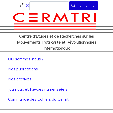
Menu du compte de l'utilisat
Aller
Rechercher
Se connecter
Rechercher
au
contenu
principal
Centre d'Etudes et de Recherches sur les
Mouvements Trotskyste et Révolutionnaires
Internationaux
Navigation principale
Qui sommes-nous ?
Nos publications
Nos archives
Journaux et Revues numérisé(e)s
Commande des Cahiers du Cermtri