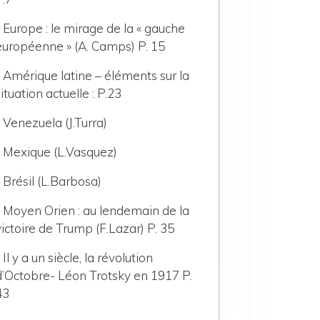
- Europe : le mirage de la « gauche
européenne » (A. Camps) P. 15
- Amérique latine – éléments sur la
situation actuelle : P.23
- Venezuela (J.Turra)
- Mexique (L.Vasquez)
- Brésil (L.Barbosa)
- Moyen Orien : au lendemain de la
victoire de Trump (F.Lazar) P. 35
- Il y a un siècle, la révolution
d’Octobre- Léon Trotsky en 1917 P.
43