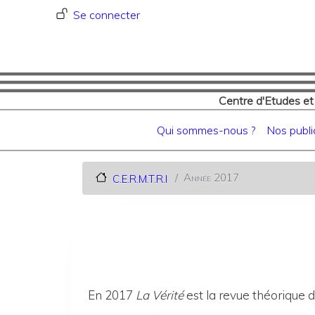
Menu du compte de l'utilisat
Se connecter
Centre d'Etudes et
Navigation principale
Qui sommes-nous ?
Nos publi
Année 2017
C.E.R.M.T.R.I
En 2017
La Vérité
est la revue théorique d