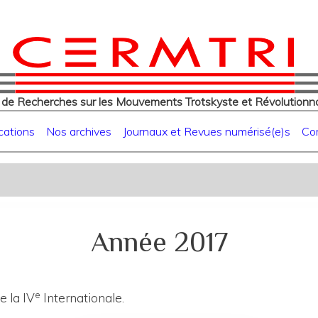
eur
Aller
au
contenu
principal
 de Recherches sur les Mouvements Trotskyste et Révolutionna
cations
Nos archives
Journaux et Revues numérisé(e)s
Co
Année 2017
e
e la IV
Internationale.