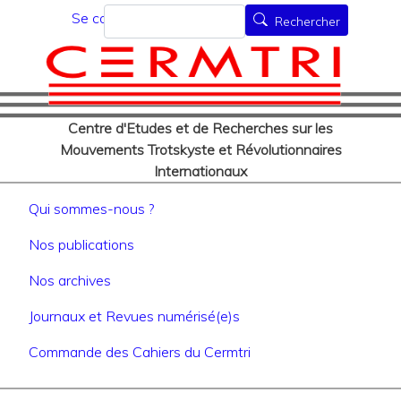
Menu du compte de l'utilisat
Aller
Rechercher
Se connecter
Rechercher
au
contenu
principal
Centre d'Etudes et de Recherches sur les
Mouvements Trotskyste et Révolutionnaires
Internationaux
Navigation principale
Qui sommes-nous ?
Nos publications
Nos archives
Journaux et Revues numérisé(e)s
Commande des Cahiers du Cermtri