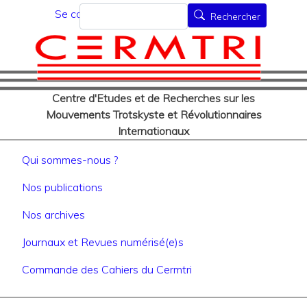
Menu du compte de l'utilisat
Aller
Rechercher
Se connecter
Rechercher
au
contenu
principal
Centre d'Etudes et de Recherches sur les
Mouvements Trotskyste et Révolutionnaires
Internationaux
Navigation principale
Qui sommes-nous ?
Nos publications
Nos archives
Journaux et Revues numérisé(e)s
Commande des Cahiers du Cermtri