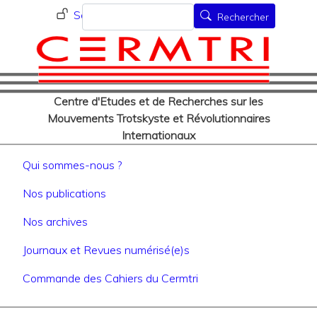
Menu du compte de l'utilisat
Aller
Rechercher
Se connecter
Rechercher
au
contenu
principal
Centre d'Etudes et de Recherches sur les
Mouvements Trotskyste et Révolutionnaires
Internationaux
Navigation principale
Qui sommes-nous ?
Nos publications
Nos archives
Journaux et Revues numérisé(e)s
Commande des Cahiers du Cermtri