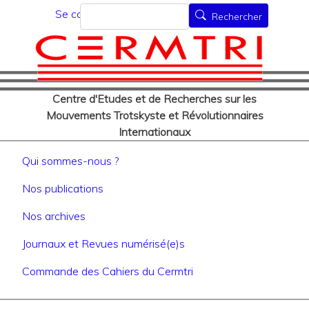
Menu du compte de l'utilisat
Aller
Rechercher
Se connecter
Rechercher
au
contenu
principal
Centre d'Etudes et de Recherches sur les
Mouvements Trotskyste et Révolutionnaires
Internationaux
Navigation principale
Qui sommes-nous ?
Nos publications
Nos archives
Journaux et Revues numérisé(e)s
Commande des Cahiers du Cermtri