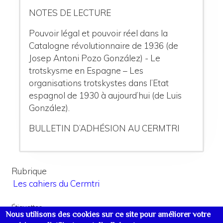
NOTES DE LECTURE
Pouvoir légal et pouvoir réel dans la
Catalogne révolutionnaire de 1936 (de
Josep Antoni Pozo González) - Le
trotskysme en Espagne – Les
organisations trotskystes dans l’Etat
espagnol de 1930 à aujourd’hui (de Luis
González).
BULLETIN D’ADHÉSION AU CERMTRI
Rubrique
Les cahiers du Cermtri
Étiquettes
Nous utilisons des cookies sur ce site pour améliorer votre
Colonialisme
Guerres