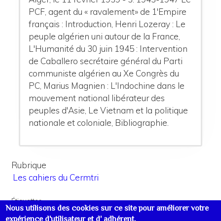
PCF, agent du « ravalement» de 1'Empire
français : Introduction, Henri Lozeray : Le
peuple algérien uni autour de la France,
L'Humanité du 30 juin 1945 : Intervention
de Caballero secrétaire général du Parti
communiste algérien au Xe Congrès du
PC, Marius Magnien : L'Indochine dans le
mouvement
national libérateur des
peuples d'Asie, Le Vietnam et la politique
nationale et coloniale, Bibliographie.
Rubrique
Les cahiers du Cermtri
Étiquettes
Nous utilisons des cookies sur ce site pour améliorer votre
Colonialisme
Stalinisme – oppositions au stalinisme
expérience d'utilisateur et d' adhérent.