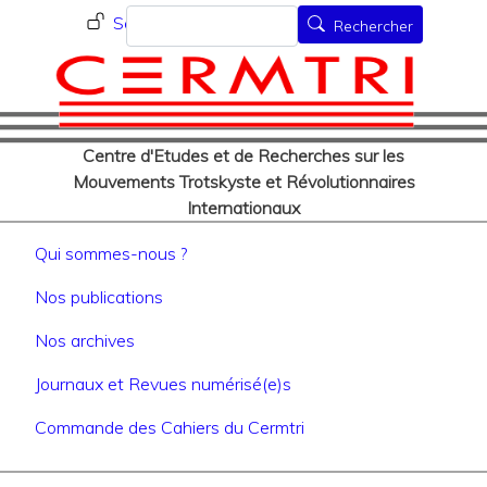
Menu du compte de l'utilisat
Aller
Rechercher
Se connecter
Rechercher
au
contenu
principal
Centre d'Etudes et de Recherches sur les
Mouvements Trotskyste et Révolutionnaires
Internationaux
Navigation principale
Qui sommes-nous ?
Nos publications
Nos archives
Journaux et Revues numérisé(e)s
Commande des Cahiers du Cermtri