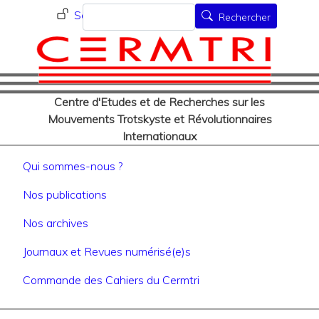
Menu du compte de l'utilisat
Aller
Rechercher
Se connecter
Rechercher
au
contenu
principal
Centre d'Etudes et de Recherches sur les
Mouvements Trotskyste et Révolutionnaires
Internationaux
Navigation principale
Qui sommes-nous ?
Nos publications
Nos archives
Journaux et Revues numérisé(e)s
Commande des Cahiers du Cermtri