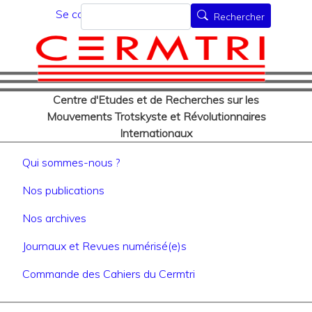
Menu du compte de l'utilisat
Aller
Rechercher
Se connecter
Rechercher
au
contenu
principal
Centre d'Etudes et de Recherches sur les
Mouvements Trotskyste et Révolutionnaires
Internationaux
Navigation principale
Qui sommes-nous ?
Nos publications
Nos archives
Journaux et Revues numérisé(e)s
Commande des Cahiers du Cermtri