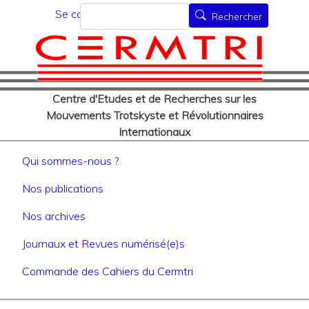
Menu du compte de l'utilisat
Aller
Rechercher
Se connecter
Rechercher
au
contenu
principal
Centre d'Etudes et de Recherches sur les
Mouvements Trotskyste et Révolutionnaires
Internationaux
Navigation principale
Qui sommes-nous ?
Nos publications
Nos archives
Journaux et Revues numérisé(e)s
Commande des Cahiers du Cermtri