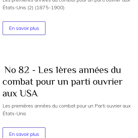
États-Unis (2) (1875-1900)
En savoir plus
sur
les
Cahiers
du
Cermtri
annnée
No 82 - Les 1ères années du
1996
combat pour un parti ouvrier
N°
83
aux USA
Les premières années du combat pour un Parti ouvrier aux
États-Unis
En savoir plus
sur