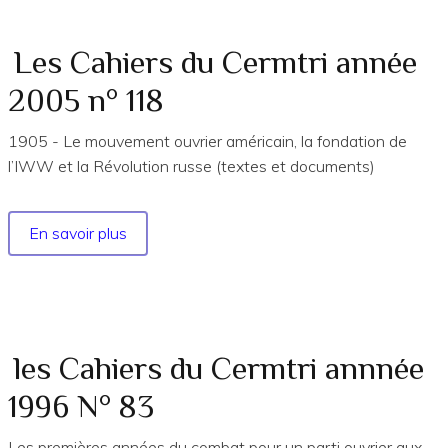
du
Cermtri
année
Les Cahiers du Cermtri année
2025
2005 n° 118
n°
188
1905 - Le mouvement ouvrier américain, la fondation de
EXTRAITS
l’IWW et la Révolution russe (textes et documents)
En savoir plus
sur
Les
Cahiers
du
Cermtri
année
les Cahiers du Cermtri annnée
2005
1996 N° 83
n°
118
Les premières années du combat pour un parti ouvrier aux