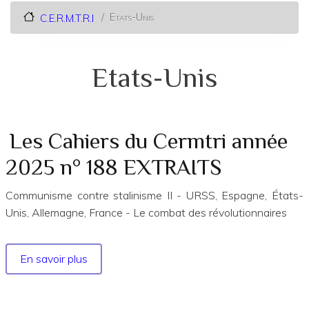
Etats-Unis
C.E.R.M.T.R.I
Etats-Unis
Les Cahiers du Cermtri année
2025 n° 188 EXTRAITS
Communisme contre stalinisme II - URSS, Espagne, États-
Unis, Allemagne, France - Le combat des révolutionnaires
En savoir plus
sur
Les
Cahiers