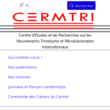
Menu du compte de l'utilisat
Aller
Rechercher
Se connecter
Rechercher
au
contenu
principal
Centre d'Etudes et de Recherches sur les
Mouvements Trotskyste et Révolutionnaires
Internationaux
Navigation principale
Qui sommes-nous ?
Nos publications
Nos archives
Journaux et Revues numérisé(e)s
Commande des Cahiers du Cermtri