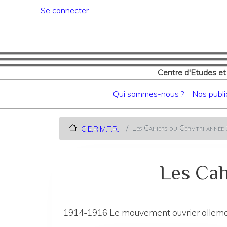
Menu du compte de l'utilisat
Se connecter
Centre d'Etudes et
Navigation principale
Qui sommes-nous ?
Nos publi
Les Cahiers du Cermtri anné
C.E.R.M.T.R.I
Les Cah
1914-1916 Le mouvement ouvrier allemand 