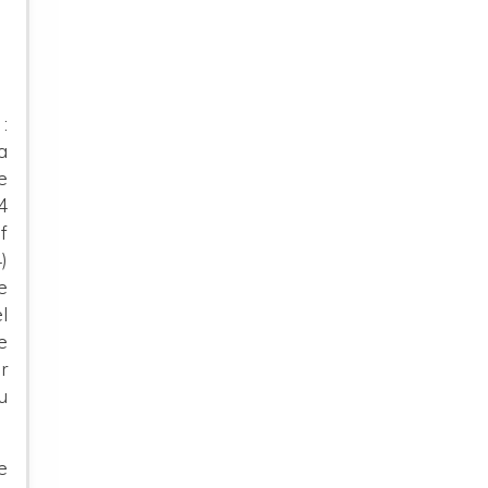
:
a
e
4
f
)
e
l
e
r
u
e