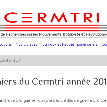
eur
Aller
au
contenu
principal
 de Recherches sur les Mouvements Trotskyste et Révolutionna
cations
Nos archives
Journaux et Revues numérisé(e)s
Co
e 2014 n° 153
iers du Cermtri année 201
face à la guerre : du vote des crédits de guerre à la con