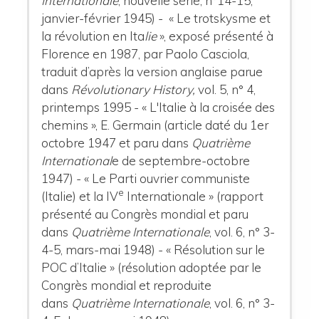
Internationale
, nouvelle série, n°14-15,
janvier-février 1945) - « Le trotskysme et
la révolution en Ita
lie
», exposé présenté à
Florence en 1987, par Paolo Casciola,
traduit d’après la version anglaise parue
dans
Révolutionary History,
vol. 5, n° 4,
printemps 1995 - « L'Italie à la croisée des
chemins », E. Germain (article daté du 1er
octobre 1947 et paru dans
Quatrième
International
e de septembre-octobre
1947) - « Le Parti ouvrier communiste
e
(Italie) et la IV
Internationale » (rapport
présenté au Congrès mondial et paru
dans
Quatrième Internationale
, vol. 6, n° 3-
4-5, mars-mai 1948) - « Résolution sur le
POC d’Italie » (résolution adoptée par le
Congrès mondial et reproduite
dans
Quatrième Internationale
, vol. 6, n° 3-