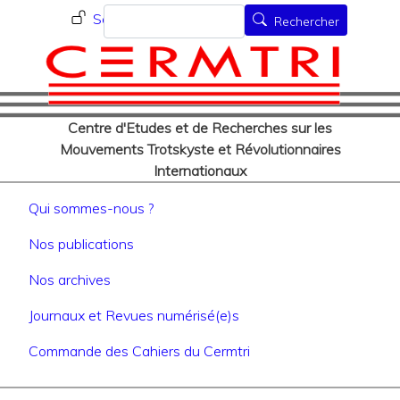
Menu du compte de l'utilisat
Aller
Rechercher
Se connecter
Rechercher
au
contenu
principal
Centre d'Etudes et de Recherches sur les
Mouvements Trotskyste et Révolutionnaires
Internationaux
Navigation principale
Qui sommes-nous ?
Nos publications
Nos archives
Journaux et Revues numérisé(e)s
Commande des Cahiers du Cermtri