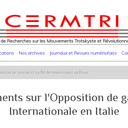
eur
Aller
au
contenu
principal
 de Recherches sur les Mouvements Trotskyste et Révolutionna
cations
Nos archives
Journaux et Revues numérisé(e)s
Co
tion de gauche et la IVe Internationale en Italie
nts sur l'Opposition de ga
Internationale en Italie