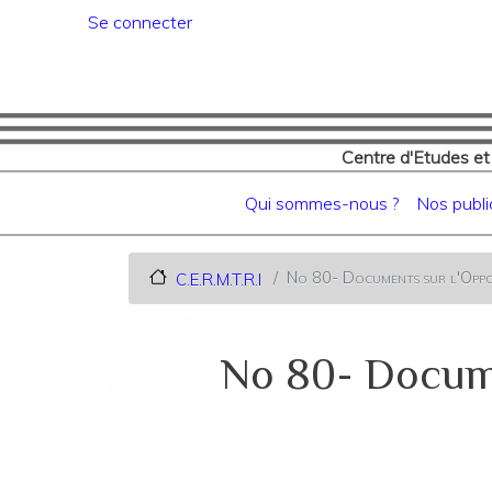
Menu du compte de l'utilisat
Se connecter
Centre d'Etudes et
Navigation principale
Qui sommes-nous ?
Nos publi
No 80- Documents sur l'Opposi
C.E.R.M.T.R.I
No 80- Docume