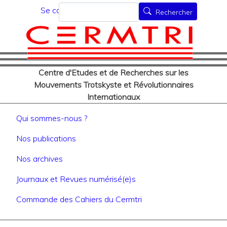
Menu du compte de l'utilisat
Aller
Rechercher
Se connecter
Rechercher
au
contenu
principal
Centre d'Etudes et de Recherches sur les
Mouvements Trotskyste et Révolutionnaires
Internationaux
Navigation principale
Qui sommes-nous ?
Nos publications
Nos archives
Journaux et Revues numérisé(e)s
Commande des Cahiers du Cermtri