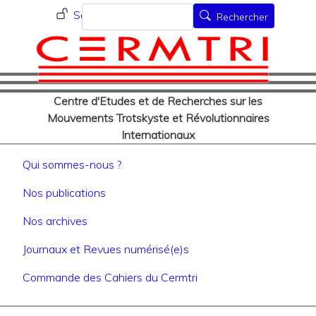
Menu du compte de l'utilisat
Aller
Rechercher
Se connecter
Rechercher
au
contenu
principal
Centre d'Etudes et de Recherches sur les
Mouvements Trotskyste et Révolutionnaires
Internationaux
Navigation principale
Qui sommes-nous ?
Nos publications
Nos archives
Journaux et Revues numérisé(e)s
Commande des Cahiers du Cermtri