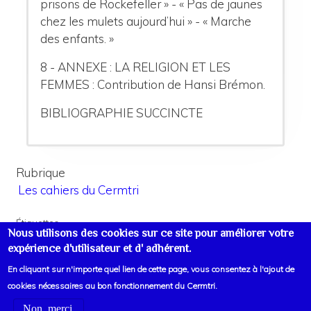
prisons de Rockefeller » - « Pas de jaunes
chez les mulets aujourd’hui » - « Marche
des enfants. »
8 - ANNEXE : LA RELIGION ET LES
FEMMES : Contribution de Hansi Brémon.
BIBLIOGRAPHIE SUCCINCTE
Rubrique
Les cahiers du Cermtri
Étiquettes
Nous utilisons des cookies sur ce site pour améliorer votre
Femmes
expérience d'utilisateur et d' adhérent.
En cliquant sur n'importe quel lien de cette page, vous consentez à l'ajout de
cookies nécessaires au bon fonctionnement du Cermtri.
Non, merci.