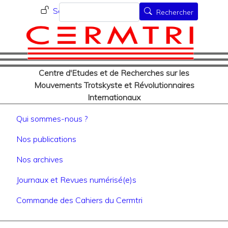
Menu du compte de l'utilisat
Aller
Rechercher
Se connecter
Rechercher
au
contenu
principal
Centre d'Etudes et de Recherches sur les
Mouvements Trotskyste et Révolutionnaires
Internationaux
Navigation principale
Qui sommes-nous ?
Nos publications
Nos archives
Journaux et Revues numérisé(e)s
Commande des Cahiers du Cermtri