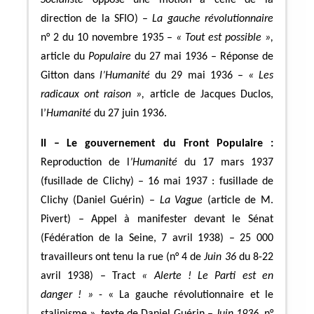
direction de la SFIO) –
La gauche révolutionnaire
n° 2 du 10 novembre 1935 –
« Tout est possible »,
article du
Populaire
du 27 mai 1936 – Réponse de
Gitton dans
l’Humanité
du 29 mai 1936 –
« Les
radicaux ont raison »,
article de Jacques Duclos,
l’
Humanité
du 27 juin 1936.
II – Le gouvernement du Front Populaire :
Reproduction de l
’Humanité
du 17 mars 1937
(fusillade de Clichy) – 16 mai 1937 : fusillade de
Clichy (Daniel Guérin) –
La Vague
(article de M.
Pivert) – Appel à manifester devant le Sénat
(Fédération de la Seine, 7 avril 1938) – 25 000
travailleurs ont tenu la rue (n° 4 de
Juin 36
du 8-22
avril 1938) – Tract
« Alerte ! Le Parti est en
danger ! »
- « La gauche révolutionnaire et le
stalinisme », texte de Daniel Guérin –
Juin 1936
, n°