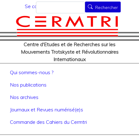
Menu du compte de l'utilisat
Aller
Rechercher
Se connecter
Rechercher
au
contenu
principal
Centre d'Etudes et de Recherches sur les
Mouvements Trotskyste et Révolutionnaires
Internationaux
Navigation principale
Qui sommes-nous ?
Nos publications
Nos archives
Journaux et Revues numérisé(e)s
Commande des Cahiers du Cermtri