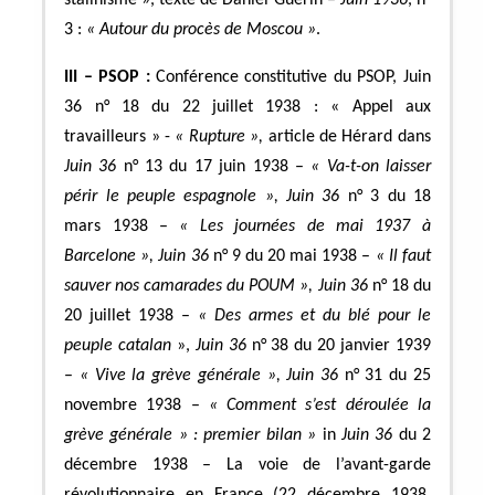
3 :
« Autour du procès de Moscou »
.
III – PSOP :
Conférence constitutive du PSOP, Juin
36 n° 18 du 22 juillet 1938 : « Appel aux
travailleurs » -
« Rupture »,
article de Hérard dans
Juin 36
n° 13 du 17 juin 1938 –
« Va-t-on laisser
périr le peuple espagnole », Juin 36
n° 3 du 18
mars 1938
–
« Les journées de mai 1937 à
Barcelone »,
Juin 36
n° 9 du 20 mai 1938 –
« Il faut
sauver nos camarades du POUM », Juin 36
n° 18 du
20 juillet 1938 –
« Des armes et du blé pour le
peuple catalan
»,
Juin 36
n° 38 du 20 janvier 1939
–
« Vive la grève générale »,
Juin 36
n° 31 du 25
novembre 1938 –
« Comment s’est déroulée la
grève générale » : premier bilan »
in
Juin 36
du 2
décembre 1938 – La voie de l’avant-garde
révolutionnaire en France (22 décembre 1938,