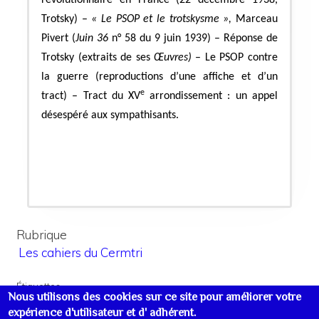
Trotsky) –
« Le PSOP et le trotskysme »,
Marceau
Pivert (
Juin 36
n° 58 du 9 juin 1939) – Réponse de
Trotsky (extraits de ses
Œuvres)
– Le PSOP contre
la guerre (reproductions d’une affiche et d’un
e
tract) – Tract du XV
arrondissement : un appel
désespéré aux sympathisants.
Rubrique
Les cahiers du Cermtri
Étiquettes
Nous utilisons des cookies sur ce site pour améliorer votre
France : Organisations politiques
expérience d'utilisateur et d' adhérent.