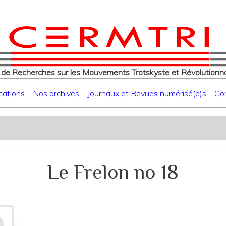
eur
Aller
au
contenu
principal
 de Recherches sur les Mouvements Trotskyste et Révolutionna
cations
Nos archives
Journaux et Revues numérisé(e)s
Co
Le Frelon no 18