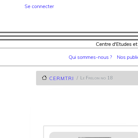
Menu du compte de l'utilisat
Se connecter
Centre d'Etudes et
Navigation principale
Qui sommes-nous ?
Nos publi
Le Frelon no 18
C.E.R.M.T.R.I