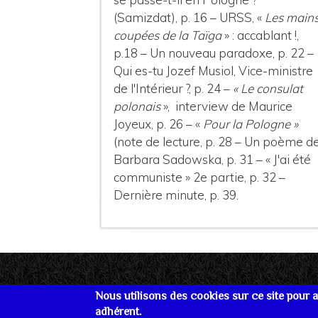
(Samizdat), p. 16 – URSS, «
Les main
coupées de la Taïga
» : accablant !,
p.18 – Un nouveau paradoxe, p. 22 –
Qui es-tu Jozef Musiol, Vice-ministre
de l'Intérieur ?, p. 24 –
« Le consulat
polonais
», interview de Maurice
Joyeux, p. 26 – «
Pour la Pologne »
(note de lecture, p. 28 – Un poème d
Barbara Sadowska, p. 31 – « J'ai été
communiste » 2e partie, p. 32 –
Dernière minute, p. 39.
Nous utilisons des cookies sur ce site pour am
adhérent.
Se connecter
Plan du site
Nous joind