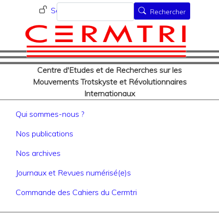
Menu du compte de l'utilisat
Aller
Rechercher
Se connecter
Rechercher
au
contenu
principal
Centre d'Etudes et de Recherches sur les
Mouvements Trotskyste et Révolutionnaires
Internationaux
Navigation principale
Qui sommes-nous ?
Nos publications
Nos archives
Journaux et Revues numérisé(e)s
Commande des Cahiers du Cermtri