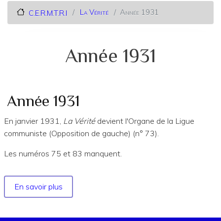
La Vérité
Année 1931
C.E.R.M.T.R.I
Année 1931
Année 1931
En janvier 1931,
La Vérité
devient l'Organe de la Ligue
communiste (Opposition de gauche) (n° 73).
Les numéros 75 et 83 manquent.
En savoir plus
sur
Année
1931