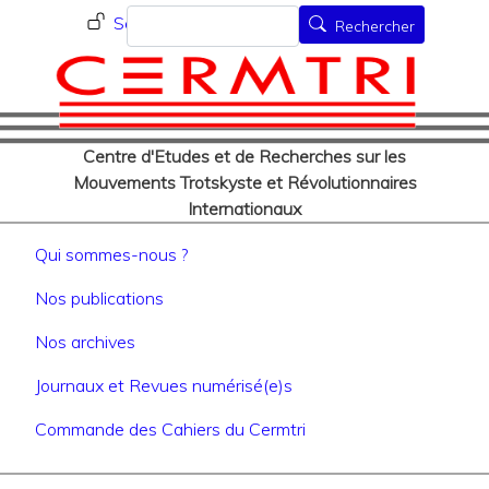
Menu du compte de l'utilisat
Aller
Rechercher
Se connecter
Rechercher
au
contenu
principal
Centre d'Etudes et de Recherches sur les
Mouvements Trotskyste et Révolutionnaires
Internationaux
Navigation principale
Qui sommes-nous ?
Nos publications
Nos archives
Journaux et Revues numérisé(e)s
Commande des Cahiers du Cermtri