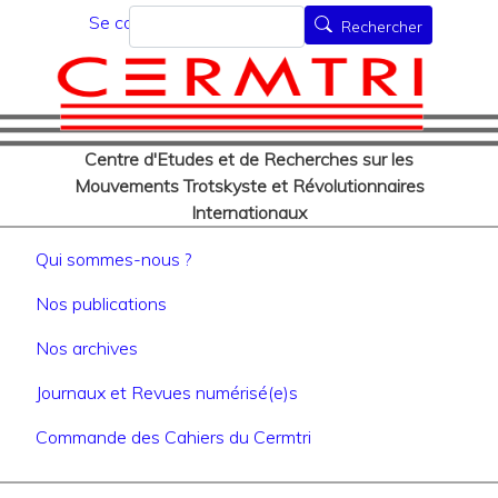
Menu du compte de l'utilisat
Aller
Rechercher
Se connecter
Rechercher
au
contenu
principal
Centre d'Etudes et de Recherches sur les
Mouvements Trotskyste et Révolutionnaires
Internationaux
Navigation principale
Qui sommes-nous ?
Nos publications
Nos archives
Journaux et Revues numérisé(e)s
Commande des Cahiers du Cermtri