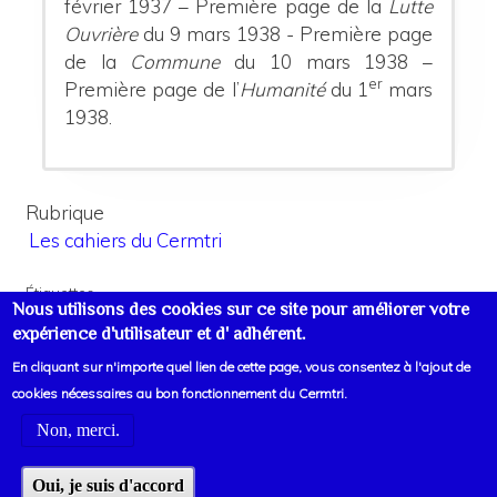
février 1937 – Première page de la
Lutte
Ouvrière
du 9 mars 1938 - Première page
de la
Commune
du 10 mars 1938 –
er
Première page de l’
Humanité
du 1
mars
1938.
Rubrique
Les cahiers du Cermtri
Étiquettes
Nous utilisons des cookies sur ce site pour améliorer votre
Russie-URSS
Stalinisme – oppositions au stalinisme
expérience d'utilisateur et d' adhérent.
En cliquant sur n'importe quel lien de cette page, vous consentez à l'ajout de
cookies nécessaires au bon fonctionnement du Cermtri.
Non, merci.
Voir liens d'informations
Oui, je suis d'accord