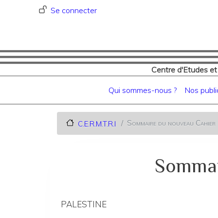
Menu du compte de l'utilisat
Se connecter
Centre d'Etudes et
Navigation principale
Qui sommes-nous ?
Nos publi
Sommaire du nouveau Cahier 
C.E.R.M.T.R.I
Sommai
PALESTINE