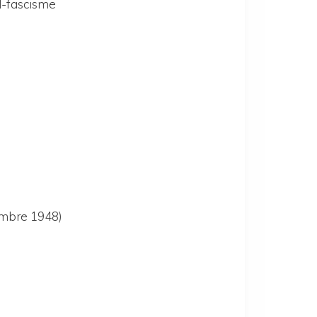
al-fascisme
embre 1948)