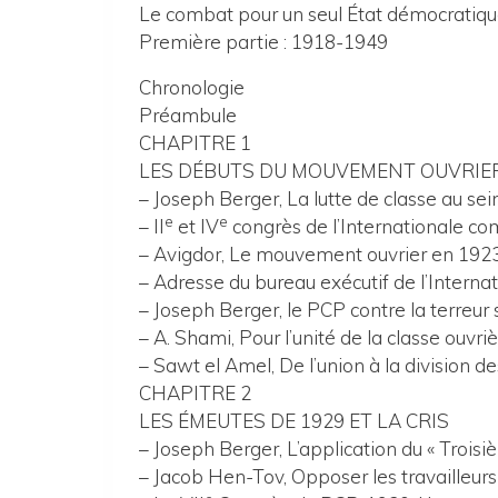
Le combat pour un seul État démocratiq
Première partie : 1918-1949
Chronologie
Préambule
CHAPITRE 1
LES DÉBUTS DU MOUVEMENT OUVRIER
– Joseph Berger, La lutte de classe au s
e
e
– II
et IV
congrès de l’Internationale co
– Avigdor, Le mouvement ouvrier en 192
– Adresse du bureau exécutif de l’Interna
– Joseph Berger, le PCP contre la terreur 
– A. Shami, Pour l’unité de la classe ouvri
– Sawt el Amel, De l’union à la division des
CHAPITRE 2
LES ÉMEUTES DE 1929 ET LA CRIS
– Joseph Berger, L’application du « Trois
– Jacob Hen-Tov, Opposer les travailleurs a