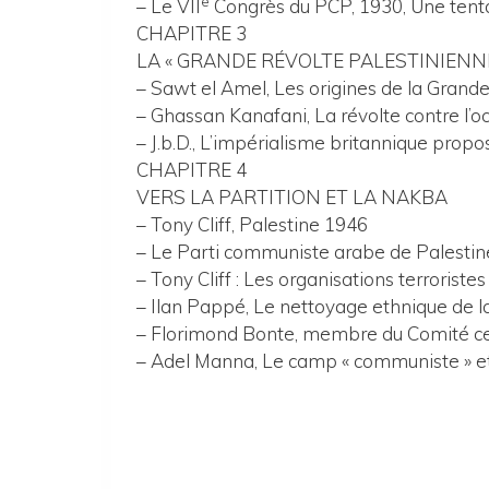
e
– Le VII
Congrès du PCP, 1930, Une tentati
CHAPITRE 3
LA « GRANDE RÉVOLTE PALESTINIENNE 
– Sawt el Amel, Les origines de la Grande
– Ghassan Kanafani, La révolte contre l’o
– J.b.D., L’impérialisme britannique pro
CHAPITRE 4
VERS LA PARTITION ET LA NAKBA
– Tony Cliff, Palestine 1946
– Le Parti communiste arabe de Palestine 
– Tony Cliff : Les organisations terroriste
– Ilan Pappé, Le nettoyage ethnique de la
– Florimond Bonte, membre du Comité cen
– Adel Manna, Le camp « communiste » e
Image