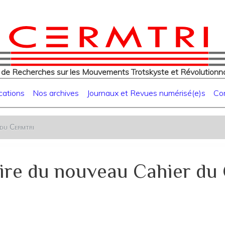
eur
Aller
au
contenu
principal
 de Recherches sur les Mouvements Trotskyste et Révolutionna
cations
Nos archives
Journaux et Revues numérisé(e)s
Co
du Cermtri
re du nouveau Cahier du 