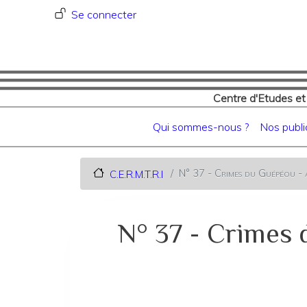
Menu du compte de l'utilisat
Se connecter
Centre d'Etudes et
Navigation principale
Qui sommes-nous ?
Nos publi
N° 37 - Crimes du Guépéou - a
C.E.R.M.T.R.I
N° 37 - Crimes 