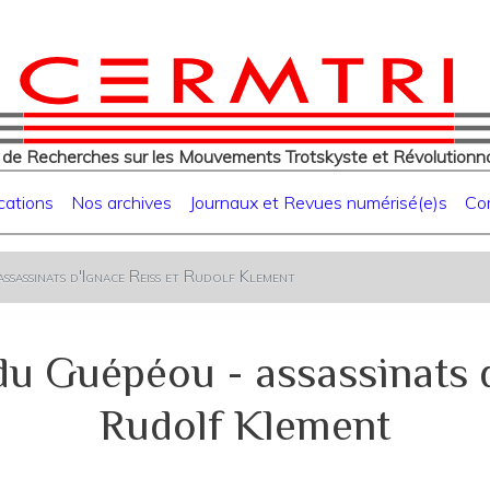
eur
Aller
au
contenu
principal
 de Recherches sur les Mouvements Trotskyste et Révolutionna
cations
Nos archives
Journaux et Revues numérisé(e)s
Co
ssassinats d'Ignace Reiss et Rudolf Klement
du Guépéou - assassinats d
Rudolf Klement