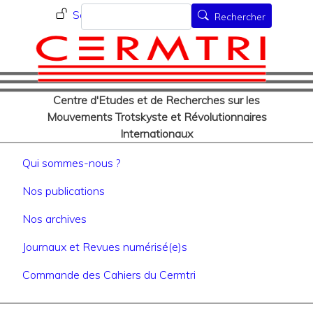
Menu du compte de l'utilisat
Aller
Rechercher
Se connecter
Rechercher
au
contenu
principal
Centre d'Etudes et de Recherches sur les
Mouvements Trotskyste et Révolutionnaires
Internationaux
Navigation principale
Qui sommes-nous ?
Nos publications
Nos archives
Journaux et Revues numérisé(e)s
Commande des Cahiers du Cermtri