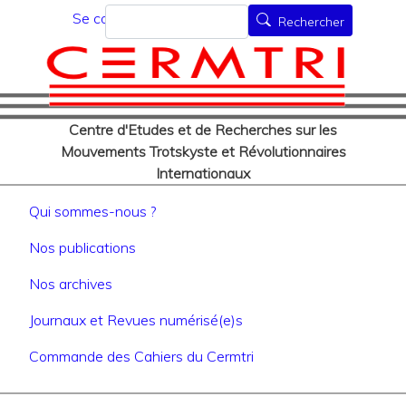
Menu du compte de l'utilisat
Aller
Rechercher
Se connecter
Rechercher
au
contenu
principal
Centre d'Etudes et de Recherches sur les
Mouvements Trotskyste et Révolutionnaires
Internationaux
Navigation principale
Qui sommes-nous ?
Nos publications
Nos archives
Journaux et Revues numérisé(e)s
Commande des Cahiers du Cermtri