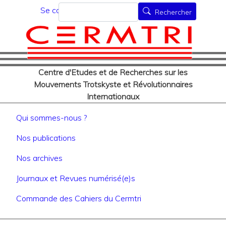
Menu du compte de l'utilisat
Aller
Rechercher
Se connecter
Rechercher
au
contenu
principal
Centre d'Etudes et de Recherches sur les
Mouvements Trotskyste et Révolutionnaires
Internationaux
Navigation principale
Qui sommes-nous ?
Nos publications
Nos archives
Journaux et Revues numérisé(e)s
Commande des Cahiers du Cermtri