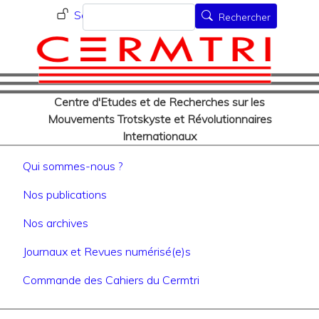
Menu du compte de l'utilisat
Aller
Rechercher
Se connecter
Rechercher
au
contenu
principal
Centre d'Etudes et de Recherches sur les
Mouvements Trotskyste et Révolutionnaires
Internationaux
Navigation principale
Qui sommes-nous ?
Nos publications
Nos archives
Journaux et Revues numérisé(e)s
Commande des Cahiers du Cermtri