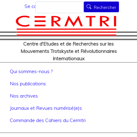
Menu du compte de l'utilisat
Aller
Rechercher
Se connecter
Rechercher
au
contenu
principal
Centre d'Etudes et de Recherches sur les
Mouvements Trotskyste et Révolutionnaires
Internationaux
Navigation principale
Qui sommes-nous ?
Nos publications
Nos archives
Journaux et Revues numérisé(e)s
Commande des Cahiers du Cermtri